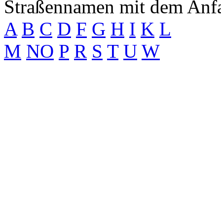
Straßennamen mit dem Anf
A
B
C
D
F
G
H
I
K
L
M
N
O
P
R
S
T
U
W